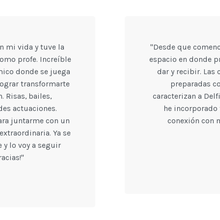
n mi vida y tuve la
"Desde que comencé
como profe. Increíble
espacio en donde p
mico donde se juega
dar y recibir. Las
lograr transformarte
preparadas co
 Risas, bailes,
caracterizan a Del
des actuaciones.
he incorporado 
ara juntarme con un
conexión con 
xtraordinaria. Ya se
y lo voy a seguir
racias!"