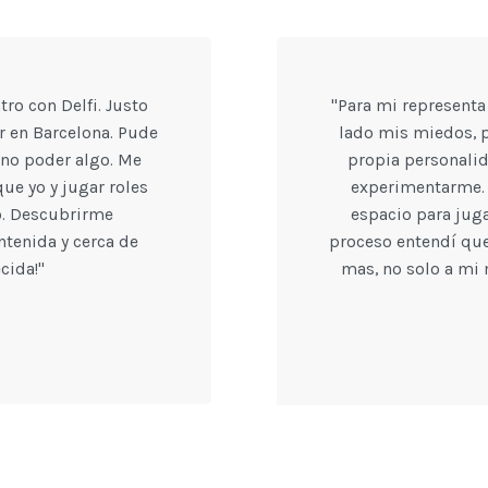
ro con Delfi. Justo
"Para mi represent
r en Barcelona. Pude
lado mis miedos, p
e no poder algo. Me
propia personalid
ue yo y jugar roles
experimentarme.
o. Descubrirme
espacio para jug
tenida y cerca de
proceso entendí qu
cida!"
mas, no solo a mi